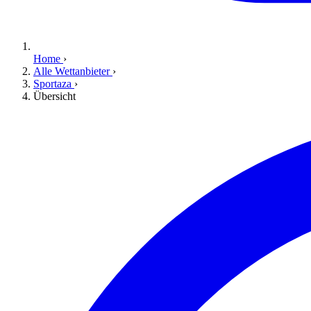
Home
›
Alle Wettanbieter
›
Sportaza
›
Übersicht